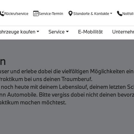
Rückrufservice
Service-Termin
Standorte & Kontakte
Notfall
ahrzeuge kaufen
Service
E-Mobilität
Unterne
en
user und erlebe dabei die vielfältigen Möglichkeiten 
Praktikum bei uns deinen Traumberuf.
h noch heute mit deinem Lebenslauf, deinem letzten S
nn Automobile. Bitte vergiss dabei nicht deinen bev
raktikum machen möchtest.