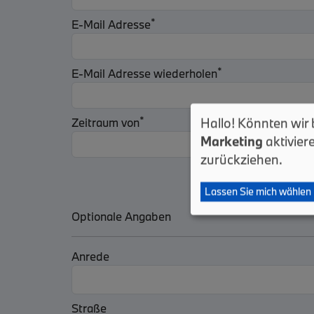
*
E-Mail Adresse
*
E-Mail Adresse wiederholen
*
*
Hallo! Könnten wir b
Zeitraum von
Zeitraum bis
Marketing
aktivier
zurückziehen.
Lassen Sie mich wählen
Optionale Angaben
Anrede
Straße