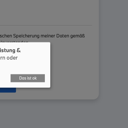
onischen Speicherung meiner Daten gemäß
inverstanden.
istung &
ern oder
Das ist ok