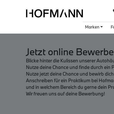
Marken
F
Jetzt online Bewerb
Blicke hinter die Kulissen unserer Autohä
Nutze deine Chance und finde durch ein 
Nutze jetzt deine Chance und bewirb dic
Anschreiben für ein Praktikum bei Hofma
und in welchem Bereich du gerne dein P
Wir freuen uns auf deine Bewerbung!