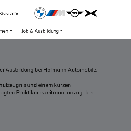
-Soforthilfe
hmen
Job & Ausbildung
einer Ausbildung bei Hofmann Automobile.
chulzeugnis und einem kurzen
orzugten Praktikumszeitraum anzugeben