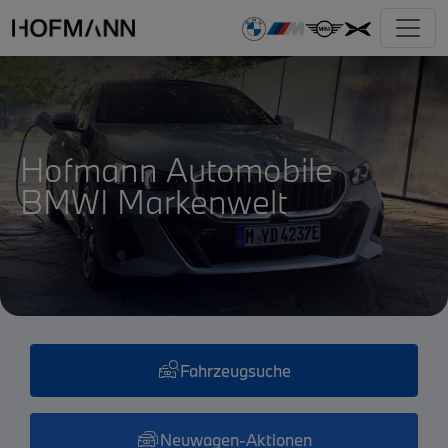
Hofmann Automobile
BMWI Markenwelt

Fahrzeugsuche

Neuwagen-Aktionen