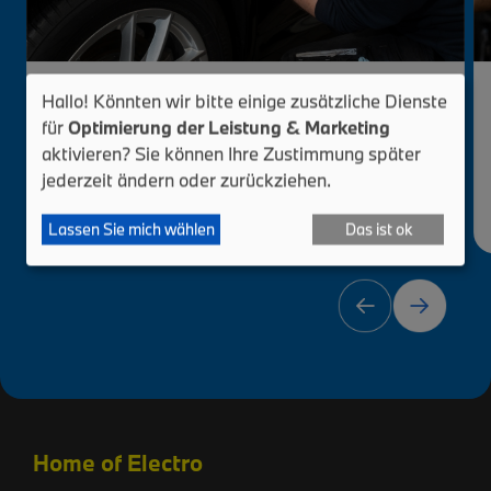
BMW Hochglanzpolitur
Hallo! Könnten wir bitte einige zusätzliche Dienste
für
Optimierung der Leistung & Marketing
Manuelle Hochglanzpolitur mit Basic-
aktivieren? Sie können Ihre Zustimmung später
Servicewäsche, ohne Kratzerentfernung.
jederzeit ändern oder zurückziehen.
›
Mehr erfahren
Lassen Sie mich wählen
Das ist ok
Home of Electro