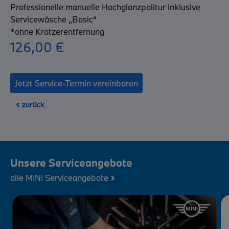
Professionelle manuelle Hochglanzpolitur inklusive
Servicewäsche „Basic“
*ohne Kratzerentfernung
126,00 €
Jetzt Service-Termin vereinbaren
‹
zurück
Unsere Serviceangebote
›
alle MINI Serviceangebote